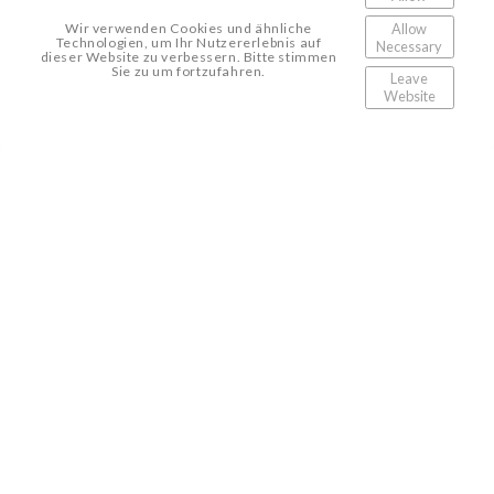
Allow
Wir verwenden Cookies und ähnliche
Technologien, um Ihr Nutzererlebnis auf
Necessary
dieser Website zu verbessern. Bitte stimmen
Sie zu um fortzufahren.
Leave
Website
Back to top
↑ back to top ↑
© 2023 JOERG SCHWALFENBERG |
PHOTOGRAPHY
Instagram
Facebook
LinkedIn
BFF
+49 40 27878084
+49 172 4117224
mail@schwalfenberg.eu
Impressum