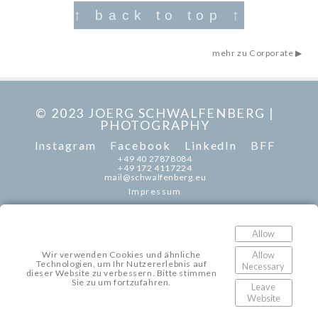
↑ back to top ↑
mehr zu Corporate ▶︎
© 2023 JOERG SCHWALFENBERG |
PHOTOGRAPHY
Instagram
Facebook
LinkedIn
BFF
+49 40 27878084
+49 172 4117224
mail@schwalfenberg.eu
Impressum
Allow
Allow
Wir verwenden Cookies und ähnliche
Technologien, um Ihr Nutzererlebnis auf
Necessary
dieser Website zu verbessern. Bitte stimmen
Sie zu um fortzufahren.
Leave
Website
Back to top